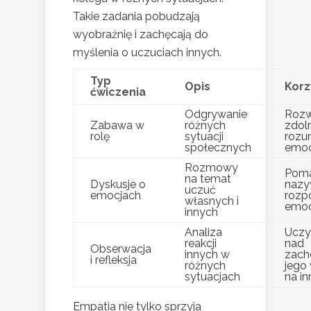
Takie zadania pobudzają
wyobraźnię i zachęcają do
myślenia o uczuciach innych.
Typ
Opis
Korz
ćwiczenia
Odgrywanie
Rozw
Zabawa w
różnych
zdol
rolę
sytuacji
rozu
społecznych
emoc
Rozmowy
Pom
na temat
Dyskusje o
nazy
uczuć
emocjach
rozp
własnych i
emoc
innych
Analiza
Uczy 
reakcji
nad
Obserwacja
innych w
zach
i refleksja
różnych
jego
sytuacjach
na i
Empatia nie tylko sprzyja