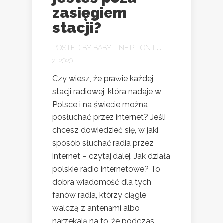
zasięgiem
stacji?
POSTED BY
BABY-LINE.PL
ON LUT
2, 2020
Czy wiesz, że prawie każdej
stacji radiowej, która nadaje w
Polsce i na świecie można
posłuchać przez internet? Jeśli
chcesz dowiedzieć się, w jaki
sposób słuchać radia przez
internet – czytaj dalej. Jak działa
polskie radio internetowe? To
dobra wiadomość dla tych
fanów radia, którzy ciągle
walczą z antenami albo
narzekają na to, że podczas