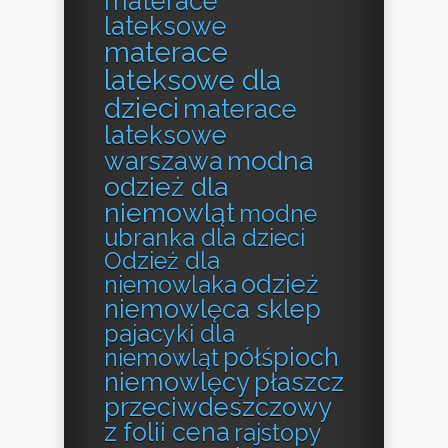
materace
lateksowe
materace
lateksowe dla
dzieci
materace
lateksowe
modna
warszawa
odzież dla
niemowląt
modne
ubranka dla dzieci
Odzież dla
odzież
niemowlaka
niemowlęca sklep
pajacyki dla
półśpioch
niemowląt
niemowlęcy
płaszcz
przeciwdeszczowy
z folii cena
rajstopy