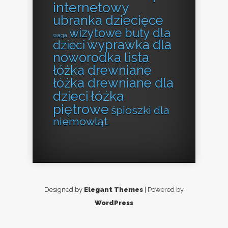
internetowy
ubranka dziecięce
wizytowe buty dla
waga
wyprawka dla
dzieci
noworodka lista
łóżka drewniane
łóżka drewniane dla
łóżka
dzieci
piętrowe
śpioszki dla
niemowląt
Designed by
Elegant Themes
| Powered by
WordPress