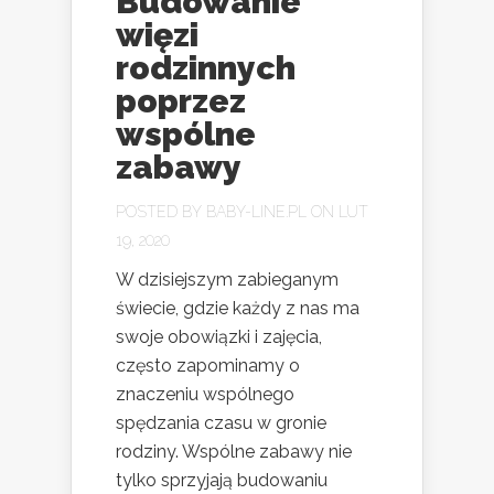
Budowanie
więzi
rodzinnych
poprzez
wspólne
zabawy
POSTED BY
BABY-LINE.PL
ON LUT
19, 2020
W dzisiejszym zabieganym
świecie, gdzie każdy z nas ma
swoje obowiązki i zajęcia,
często zapominamy o
znaczeniu wspólnego
spędzania czasu w gronie
rodziny. Wspólne zabawy nie
tylko sprzyjają budowaniu