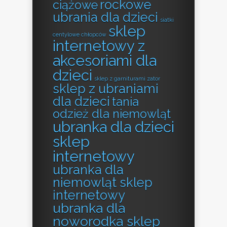
rockowe
ciążowe
ubrania dla dzieci
siatki
sklep
centylowe chłopców
internetowy z
akcesoriami dla
dzieci
sklep z garniturami zator
sklep z ubraniami
dla dzieci
tania
odzież dla niemowląt
ubranka dla dzieci
sklep
internetowy
ubranka dla
niemowląt sklep
internetowy
ubranka dla
noworodka sklep