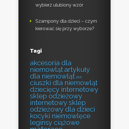
wybierz ulubiony wzór
Szampony dla dzieci – czym
kierować się przy wyborze?
Tagi
akcesoria dla
niemowląt
artykuły
dla niemowląt
BMI
ciuszki dla niemowląt
dziecięcy internetowy
sklep odzieżowy
internetowy sklep
odzieżowy dla dzieci
kocyki niemowlęce
leginsy ciążowe