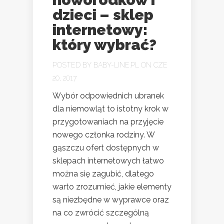
dzieci – sklep
internetowy:
który wybrać?
POSTED BY
BABY-LINE.PL
ON CZE
20, 2017
Wybór odpowiednich ubranek
dla niemowląt to istotny krok w
przygotowaniach na przyjęcie
nowego członka rodziny. W
gąszczu ofert dostępnych w
sklepach internetowych łatwo
można się zagubić, dlatego
warto zrozumieć, jakie elementy
są niezbędne w wyprawce oraz
na co zwrócić szczególną