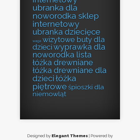
ubranka dla
noworodka sklep
internetowy
ubranka dziecięce
wizytowe buty dla
waga
wyprawka dla
dzieci
noworodka lista
łóżka drewniane
łóżka drewniane dla
łóżka
dzieci
piętrowe
śpioszki dla
niemowląt
Designed by
Elegant Themes
| Powered by