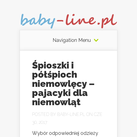
Navigation Menu
Śpioszki i
półśpioch
niemowlęcy –
pajacyki dla
niemowląt
POSTED BY
BABY-LINE.PL
ON CZE
30, 2017
Wybór odpowiedniej odzieży