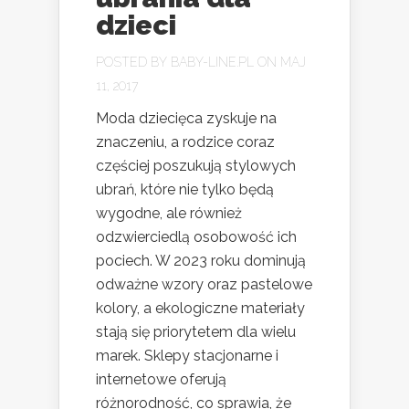
dzieci
POSTED BY
BABY-LINE.PL
ON MAJ
11, 2017
Moda dziecięca zyskuje na
znaczeniu, a rodzice coraz
częściej poszukują stylowych
ubrań, które nie tylko będą
wygodne, ale również
odzwierciedlą osobowość ich
pociech. W 2023 roku dominują
odważne wzory oraz pastelowe
kolory, a ekologiczne materiały
stają się priorytetem dla wielu
marek. Sklepy stacjonarne i
internetowe oferują
różnorodność, co sprawia, że