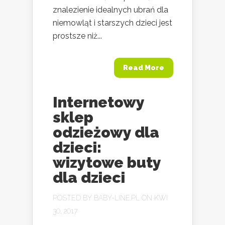
znalezienie idealnych ubrań dla
niemowląt i starszych dzieci jest
prostsze niż...
Read More
Internetowy
sklep
odzieżowy dla
dzieci:
wizytowe buty
dla dzieci
POSTED BY
BABY-LINE.PL
ON KWI
30, 2017