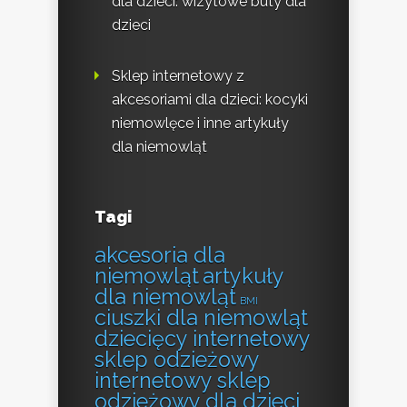
dla dzieci: wizytowe buty dla
dzieci
Sklep internetowy z
akcesoriami dla dzieci: kocyki
niemowlęce i inne artykuły
dla niemowląt
Tagi
akcesoria dla
niemowląt
artykuły
dla niemowląt
BMI
ciuszki dla niemowląt
dziecięcy internetowy
sklep odzieżowy
internetowy sklep
odzieżowy dla dzieci