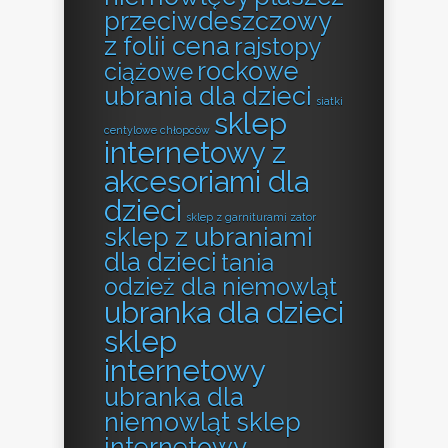
przeciwdeszczowy
z folii cena
rajstopy
rockowe
ciążowe
ubrania dla dzieci
siatki
sklep
centylowe chłopców
internetowy z
akcesoriami dla
dzieci
sklep z garniturami zator
sklep z ubraniami
dla dzieci
tania
odzież dla niemowląt
ubranka dla dzieci
sklep
internetowy
ubranka dla
niemowląt sklep
internetowy