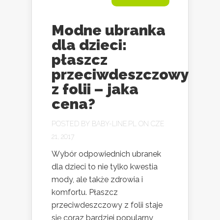
Modne ubranka
dla dzieci:
płaszcz
przeciwdeszczowy
z folii – jaka
cena?
POSTED BY
BABY-LINE.PL
ON CZE
21, 2017
Wybór odpowiednich ubranek
dla dzieci to nie tylko kwestia
mody, ale także zdrowia i
komfortu. Płaszcz
przeciwdeszczowy z folii staje
się coraz bardziej popularny,