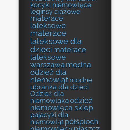
kocyki niemowlęce
leginsy ciążowe
materace
lateksowe
materace
lateksowe dla
dzieci
materace
lateksowe
modna
warszawa
odzież dla
niemowląt
modne
ubranka dla dzieci
Odzież dla
odzież
niemowlaka
niemowlęca sklep
pajacyki dla
półśpioch
niemowląt
niemowlęcy
płaszcz