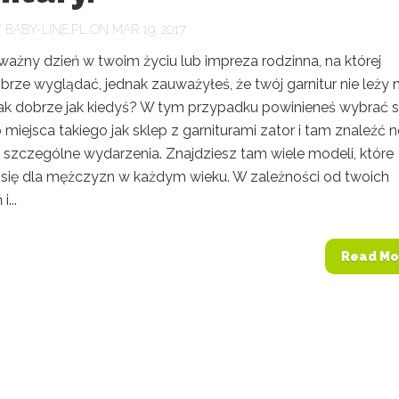
Y
BABY-LINE.PL
ON MAR 19, 2017
 ważny dzień w twoim życiu lub impreza rodzinna, na której
rze wyglądać, jednak zauważyłeś, że twój garnitur nie leży 
 tak dobrze jak kiedyś? W tym przypadku powinieneś wybrać s
miejsca takiego jak sklep z garniturami zator i tam znaleźć
a szczególne wydarzenia. Znajdziesz tam wiele modeli, które
się dla mężczyzn w każdym wieku. W zależności od twoich
...
Read Mo