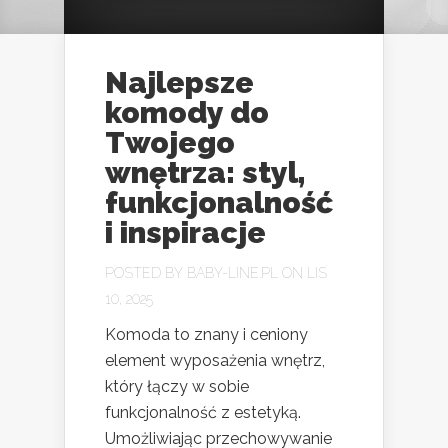
Najlepsze
komody do
Twojego
wnętrza: styl,
funkcjonalność
i inspiracje
POSTED BY
BABY-LINE.PL
ON LIS
10, 2025
Komoda to znany i ceniony
element wyposażenia wnętrz,
który łączy w sobie
funkcjonalność z estetyką.
Umożliwiając przechowywanie