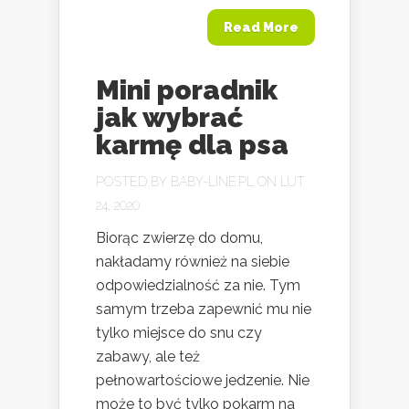
Read More
Mini poradnik
jak wybrać
karmę dla psa
POSTED BY
BABY-LINE.PL
ON LUT
24, 2020
Biorąc zwierzę do domu,
nakładamy również na siebie
odpowiedzialność za nie. Tym
samym trzeba zapewnić mu nie
tylko miejsce do snu czy
zabawy, ale też
pełnowartościowe jedzenie. Nie
może to być tylko pokarm na