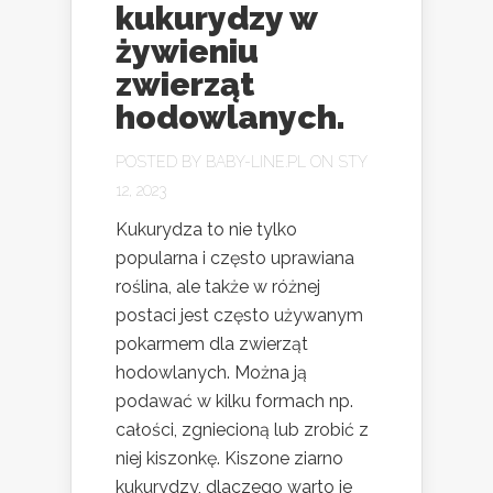
kukurydzy w
żywieniu
zwierząt
hodowlanych.
POSTED BY
BABY-LINE.PL
ON STY
12, 2023
Kukurydza to nie tylko
popularna i często uprawiana
roślina, ale także w różnej
postaci jest często używanym
pokarmem dla zwierząt
hodowlanych. Można ją
podawać w kilku formach np.
całości, zgniecioną lub zrobić z
niej kiszonkę. Kiszone ziarno
kukurydzy, dlaczego warto je