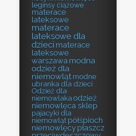
leginsy ciążowe
materace
lateksowe
materace
lateksowe dla
dzieci
materace
lateksowe
modna
warszawa
odzież dla
niemowląt
modne
ubranka dla dzieci
Odzież dla
odzież
niemowlaka
niemowlęca sklep
pajacyki dla
półśpioch
niemowląt
niemowlęcy
płaszcz
przeciwdeszczowy