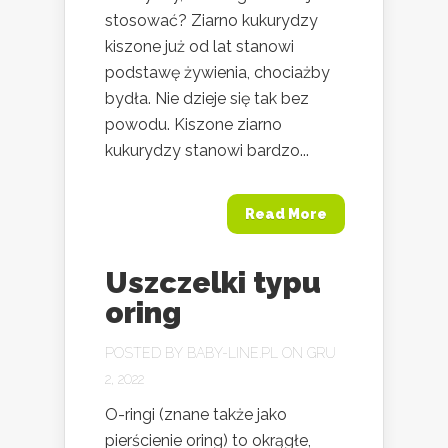
stosować? Ziarno kukurydzy
kiszone już od lat stanowi
podstawę żywienia, chociażby
bydła. Nie dzieje się tak bez
powodu. Kiszone ziarno
kukurydzy stanowi bardzo...
Read More
Uszczelki typu
oring
POSTED BY
BABY-LINE.PL
ON GRU
2, 2022
O-ringi (znane także jako
pierścienie oring) to okrągłe,