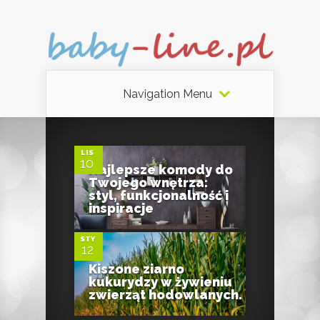
Navigation Menu
0
LIS
10
Najlepsze komody do
Twojego wnętrza:
0
styl, funkcjonalność i
inspiracje
STY
12
Kiszone ziarno
kukurydzy w żywieniu
zwierząt hodowlanych.