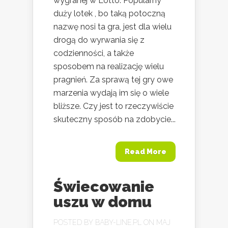
wygranej w Lotto. Popularny
duży lotek , bo taką potoczną
nazwę nosi ta gra, jest dla wielu
drogą do wyrwania się z
codzienności, a także
sposobem na realizację wielu
pragnień. Za sprawą tej gry owe
marzenia wydają im się o wiele
bliższe. Czy jest to rzeczywiście
skuteczny sposób na zdobycie...
Read More
Świecowanie
uszu w domu
POSTED BY
BABY-LINE.PL
ON MAJ