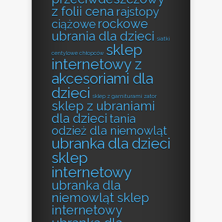
z folii cena
rajstopy
rockowe
ciążowe
ubrania dla dzieci
siatki
sklep
centylowe chłopców
internetowy z
akcesoriami dla
dzieci
sklep z garniturami zator
sklep z ubraniami
dla dzieci
tania
odzież dla niemowląt
ubranka dla dzieci
sklep
internetowy
ubranka dla
niemowląt sklep
internetowy