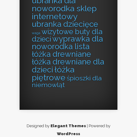
ubranka dla
noworodka sklep
internetowy
ubranka dziecięce
wizytowe buty dla
waga
wyprawka dla
dzieci
noworodka lista
łóżka drewniane
łóżka drewniane dla
łóżka
dzieci
piętrowe
śpioszki dla
niemowląt
Designed by
Elegant Themes
| Powered by
WordPress