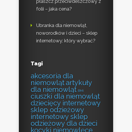
płaszcz przeciwdeszczowy z
folii – jaka cena?
Ubranka dla niemowląt,
noworodków i dzieci – sklep
internetowy: który wybrać?
Tagi
akcesoria dla
niemowląt
artykuły
dla niemowląt
BMI
ciuszki dla niemowląt
dziecięcy internetowy
sklep odzieżowy
internetowy sklep
odzieżowy dla dzieci
kocyki niemowlęce