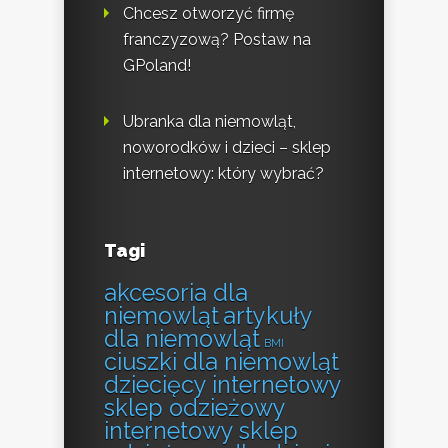
Chcesz otworzyć firmę
franczyzową? Postaw na
GPoland!
Ubranka dla niemowląt,
noworodków i dzieci – sklep
internetowy: który wybrać?
Tagi
akcesoria dla
niemowląt
artykuły
dla niemowląt
BMI
ciuszki dla niemowląt
dziecięcy internetowy
sklep odzieżowy
internetowy sklep