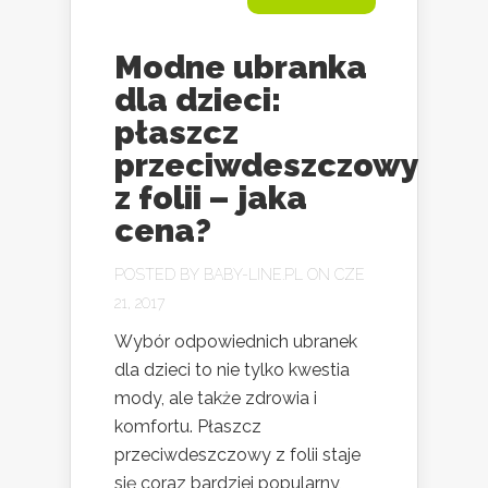
Modne ubranka
dla dzieci:
płaszcz
przeciwdeszczowy
z folii – jaka
cena?
POSTED BY
BABY-LINE.PL
ON CZE
21, 2017
Wybór odpowiednich ubranek
dla dzieci to nie tylko kwestia
mody, ale także zdrowia i
komfortu. Płaszcz
przeciwdeszczowy z folii staje
się coraz bardziej popularny,