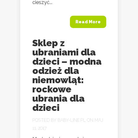
cieszyć...
Read More
Sklep z
ubraniami dla
dzieci – modna
odzież dla
niemowląt:
rockowe
ubrania dla
dzieci
POSTED BY
BABY-LINE.PL
ON MAJ
11, 2017