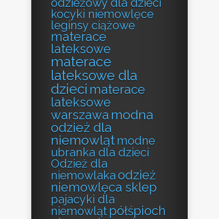
odzieżowy dla dzieci
kocyki niemowlęce
leginsy ciążowe
materace
lateksowe
materace
lateksowe dla
dzieci
materace
lateksowe
modna
warszawa
odzież dla
niemowląt
modne
ubranka dla dzieci
Odzież dla
odzież
niemowlaka
niemowlęca sklep
pajacyki dla
półśpioch
niemowląt