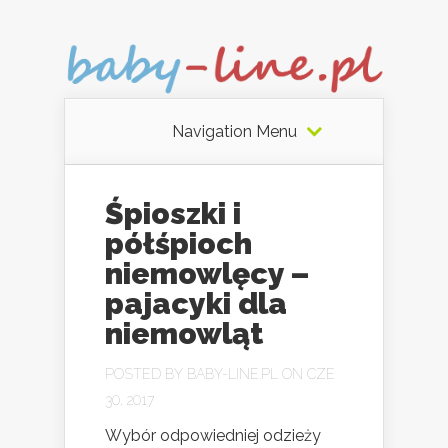
Navigation Menu
Śpioszki i
półśpioch
niemowlęcy –
pajacyki dla
niemowląt
POSTED BY
BABY-LINE.PL
ON CZE
30, 2017
Wybór odpowiedniej odzieży