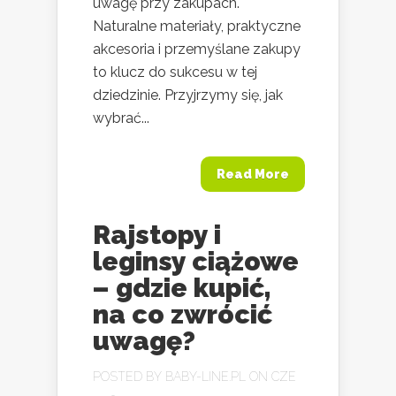
uwagę przy zakupach.
Naturalne materiały, praktyczne
akcesoria i przemyślane zakupy
to klucz do sukcesu w tej
dziedzinie. Przyjrzymy się, jak
wybrać...
Read More
Rajstopy i
leginsy ciążowe
– gdzie kupić,
na co zwrócić
uwagę?
POSTED BY
BABY-LINE.PL
ON CZE