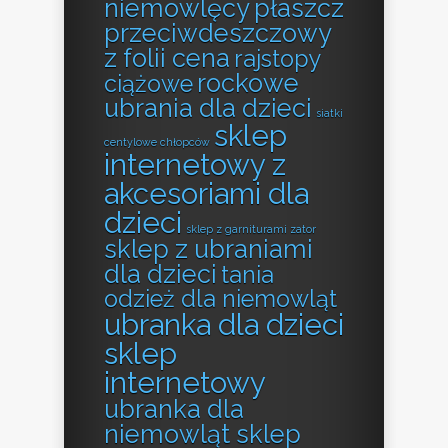
niemowlęcy
płaszcz
przeciwdeszczowy
z folii cena
rajstopy
rockowe
ciążowe
ubrania dla dzieci
siatki
sklep
centylowe chłopców
internetowy z
akcesoriami dla
dzieci
sklep z garniturami zator
sklep z ubraniami
dla dzieci
tania
odzież dla niemowląt
ubranka dla dzieci
sklep
internetowy
ubranka dla
niemowląt sklep