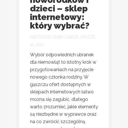
dzieci – sklep
internetowy:
który wybrać?
POSTED BY
BABY-LINE.PL
ON CZE
20, 2017
Wybór odpowiednich ubranek
dla niemowląt to istotny krok w
przygotowaniach na przyjęcie
nowego członka rodziny. W
gąszczu ofert dostępnych w
sklepach internetowych łatwo
można się zagubić, dlatego
warto zrozumieć, jakie elementy
są niezbędne w wyprawce oraz
na co zwrócić szczególną