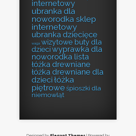
internetowy
ubranka dla
noworodka sklep
internetowy
ubranka dziecięce
wizytowe buty dla
waga
wyprawka dla
dzieci
noworodka lista
łóżka drewniane
łóżka drewniane dla
łóżka
dzieci
piętrowe
śpioszki dla
niemowląt
Designed by
Elegant Themes
| Powered by