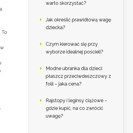
warto skorzystać?
a
Jak określić prawidłową wagę
dziecka?
 To
Czym kierować się przy
 w
wyborze idealnej pościeli?
e
Modne ubranka dla dzieci:
o
płaszcz przeciwdeszczowy z
folii – jaka cena?
Rajstopy i leginsy ciążowe –
gdzie kupić, na co zwrócić
o
uwagę?