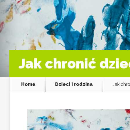
Jak chronić dzi
Home
Dzieci i rodzina
Jak chr