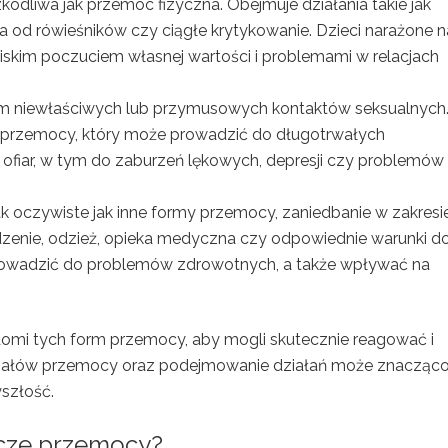
odliwa jak przemoc fizyczna. Obejmuje działania takie jak
a od rówieśników czy ciągłe krytykowanie. Dzieci narażone n
iskim poczuciem własnej wartości i problemami w relacjach
m niewłaściwych lub przymusowych kontaktów seksualnych.
w przemocy, który może prowadzić do długotrwałych
 ofiar, w tym do zaburzeń lękowych, depresji czy problemów
 oczywiste jak inne formy przemocy, zaniedbanie w zakresi
dzenie, odzież, opieka medyczna czy odpowiednie warunki d
prowadzić do problemów zdrowotnych, a także wpływać na
adomi tych form przemocy, aby mogli skutecznie reagować i
gnałów przemocy oraz podejmowanie działań może znacząc
yszłość.
wcze przemocy?