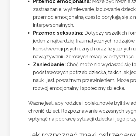
Przemoc emocjonalna:
Może być równie szk
zastraszanie, wyśmiewanie, izolowanie dzieck
przemoc emocjonalną często borykają się z n
interpersonalnych.
Przemoc seksualna:
Dotyczy wszelkich for
jeden z najbardziej traumatycznych rodzajó
konsekwencji psychicznych oraz fizycznych u
nawiązywaniu zdrowych relacji w przyszłości.
Zaniedbanie:
Choć może nie wydawać się tak
podstawowych potrzeb dziecka, takich jak je
nauki, jest poważnym przewinieniem. Może 
rozwój emocjonalny i społeczny dziecka.
Ważne jest, aby rodzice i opiekunowie byli świ
chronić dzieci. Rozpoznawanie wczesnych sy
wpłynąć na poprawę sytuacji dziecka i jego prz
Jak rozpoznać znaki ostrzega