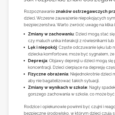
Rozpoznawanie
znaków ostrzegawczych p
dzieci. Wczesne zauważenie niepokojących s
bezpieczeństwa. Warto zwrócić uwagę na kilka 
Zmiany w zachowaniu
: Dzieci mogą stać si
czy maluch unika interakcji z rówieśnikami lub
Lęk i niepokój
: Częste odczuwanie lęku lub n
dziecka komfortowe, może być sygnałem, że co
Depresja
: Objawy depresji u dzieci mogą się
koncentracji. Dzieci cierpiące na depresję częst
Fizyczne obrażenia
: Niejednokrotnie dzieci 
aby nie bagatelizować takich sytuacji.
Zmiany w wynikach w szkole
: Nagły spade
gorszego zachowania w szkole, co może być
Rodzice i opiekunowie powinni być czujni i rea
bezpieczne środowisko, w którym dzieci czują s