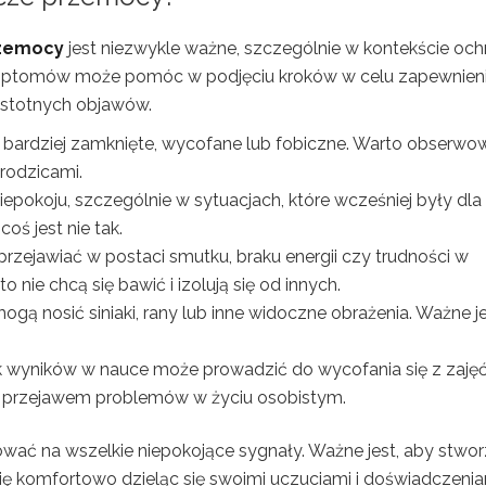
rzemocy
jest niezwykle ważne, szczególnie w kontekście och
ymptomów może pomóc w podjęciu kroków w celu zapewnien
istotnych objawów.
ę bardziej zamknięte, wycofane lub fobiczne. Warto obserwo
 rodzicami.
iepokoju, szczególnie w sytuacjach, które wcześniej były dla
ś jest nie tak.
 przejawiać w postaci smutku, braku energii czy trudności w
o nie chcą się bawić i izolują się od innych.
mogą nosić siniaki, rany lub inne widoczne obrażenia. Ważne je
k wyników w nauce może prowadzić do wycofania się z zajęć
 przejawem problemów w życiu osobistym.
gować na wszelkie niepokojące sygnały. Ważne jest, aby stwo
ię komfortowo dzieląc się swoimi uczuciami i doświadczenia