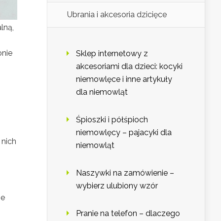
Ubrania i akcesoria dzicięce
lną,
onie
Sklep internetowy z
akcesoriami dla dzieci: kocyki
niemowlęce i inne artykuły
dla niemowląt
Śpioszki i półśpioch
niemowlęcy – pajacyki dla
 nich
niemowląt
Naszywki na zamówienie –
wybierz ulubiony wzór
ie
Pranie na telefon – dlaczego