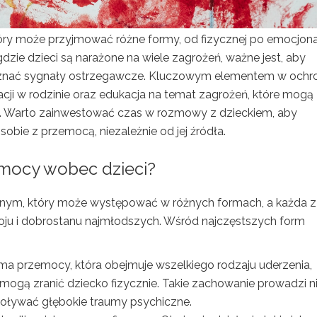
ry może przyjmować różne formy, od fizycznej po emocjona
dzie dzieci są narażone na wiele zagrożeń, ważne jest, aby
rozpoznać sygnały ostrzegawcze. Kluczowym elementem w ochr
cji w rodzinie oraz edukacja na temat zagrożeń, które mogą
eci. Warto zainwestować czas w rozmowy z dzieckiem, aby
sobie z przemocą, niezależnie od jej źródła.
emocy wobec dzieci?
nym, który może występować w różnych formach, a każda z
oju i dobrostanu najmłodszych. Wśród najczęstszych form
ma przemocy, która obejmuje wszelkiego rodzaju uderzenia,
re mogą zranić dziecko fizycznie. Takie zachowanie prowadzi n
woływać głębokie traumy psychiczne.