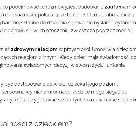
arto podejmować te rozmowy, jest budowanie
zaufania
mię
 seksualności, pokazują, że to nie jest temat tabu, a raczej
bardziej skłonne do dzielenia się swoimi myślami i pytaniami
że pojawić się w ich otoczeniu, zwłaszcza poprzez media i
wnież
zdrowym relacjom
w przyszłości. Umożliwia dziecio
zących relacjom z innymi. Kiedy dzieci mają świadomość, co
dejmowania świadomych decyzji w swoim życiu i unikania
y być dostosowane do wieku dziecka i jego poziomu
 i sensowną wymianę informacji. Rodzice mogą sięgać po
ty, aby lepiej przygotować się do tych rozmów i czuć się pewn
alności z dzieckiem?