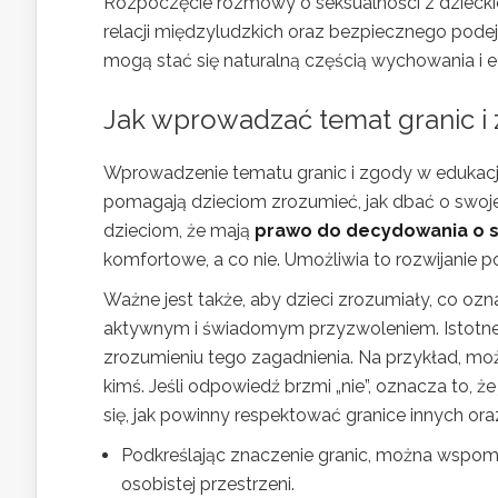
Rozpoczęcie rozmowy o seksualności z dzieckie
relacji międzyludzkich oraz bezpiecznego pode
mogą stać się naturalną częścią wychowania i ed
Jak wprowadzać temat granic i
Wprowadzenie tematu granic i zgody w edukacji 
pomagają dzieciom zrozumieć, jak dbać o swoje 
dzieciom, że mają
prawo do decydowania o s
komfortowe, a co nie. Umożliwia to rozwijanie po
Ważne jest także, aby dzieci zrozumiały, co oz
aktywnym i świadomym przyzwoleniem. Istotne
zrozumieniu tego zagadnienia. Na przykład, mo
kimś. Jeśli odpowiedź brzmi „nie”, oznacza to, ż
się, jak powinny respektować granice innych or
Podkreślając znaczenie granic, można wspom
osobistej przestrzeni.