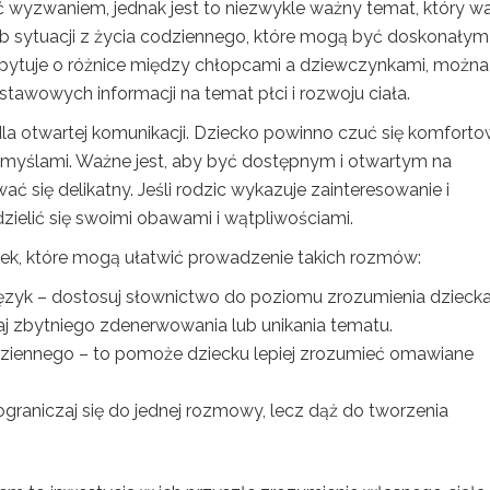
wyzwaniem, jednak jest to niezwykle ważny temat, który w
ub sytuacji z życia codziennego, które mogą być doskonałym
opytuje o różnice między chłopcami a dziewczynkami, można
awowych informacji na temat płci i rozwoju ciała.
la otwartej komunikacji. Dziecko powinno czuć się komforto
i myślami. Ważne jest, aby być dostępnym i otwartym na
się delikatny. Jeśli rodzic wykazuje zainteresowanie i
zielić się swoimi obawami i wątpliwościami.
ek, które mogą ułatwić prowadzenie takich rozmów:
ęzyk – dostosuj słownictwo do poziomu zrozumienia dziecka
ikaj zbytniego zdenerwowania lub unikania tematu.
dziennego – to pomoże dziecku lepiej zrozumieć omawiane
ograniczaj się do jednej rozmowy, lecz dąż do tworzenia