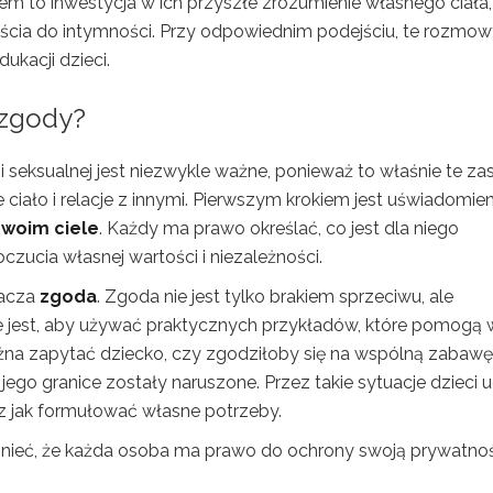
m to inwestycja w ich przyszłe zrozumienie własnego ciała,
jścia do intymności. Przy odpowiednim podejściu, te rozmo
ukacji dzieci.
 zgody?
seksualnej jest niezwykle ważne, ponieważ to właśnie te za
ciało i relacje z innymi. Pierwszym krokiem jest uświadomien
woim ciele
. Każdy ma prawo określać, co jest dla niego
czucia własnej wartości i niezależności.
nacza
zgoda
. Zgoda nie jest tylko brakiem sprzeciwu, ale
 jest, aby używać praktycznych przykładów, które pomogą 
żna zapytać dziecko, czy zgodziłoby się na wspólną zabawę
e jego granice zostały naruszone. Przez takie sytuacje dzieci 
az jak formułować własne potrzeby.
nieć, że każda osoba ma prawo do ochrony swoją prywatnośc