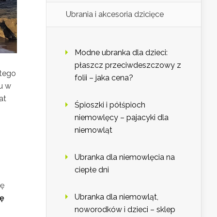
Ubrania i akcesoria dzicięce
Modne ubranka dla dzieci:
płaszcz przeciwdeszczowy z
 tego
folii – jaka cena?
u w
at
Śpioszki i półśpioch
niemowlęcy – pajacyki dla
niemowląt
Ubranka dla niemowlęcia na
ciepłe dni
ię
Ubranka dla niemowląt,
ę
noworodków i dzieci – sklep