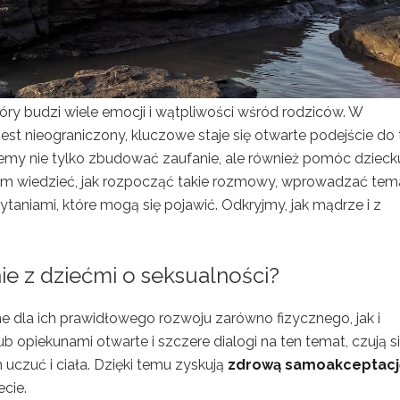
ry budzi wiele emocji i wątpliwości wśród rodziców. W
 jest nieograniczony, kluczowe staje się otwarte podejście do
emy nie tylko zbudować zaufanie, ale również pomóc dzieck
tem wiedzieć, jak rozpocząć takie rozmowy, wprowadzać tem
pytaniami, które mogą się pojawić. Odkryjmy, jak mądrze i z
e z dziećmi o seksualności?
 dla ich prawidłowego rozwoju zarówno fizycznego, jak i
b opiekunami otwarte i szczere dialogi na ten temat, czują s
uczuć i ciała. Dzięki temu zyskują
zdrową samoakceptacj
cie.