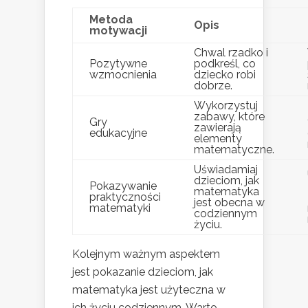
Metoda
Opis
motywacji
Chwal rzadko i
Pozytywne
podkreśl, co
wzmocnienia
dziecko robi
dobrze.
Wykorzystuj
zabawy, które
Gry
zawierają
edukacyjne
elementy
matematyczne.
Uświadamiaj
dzieciom, jak
Pokazywanie
matematyka
praktyczności
jest obecna w
matematyki
codziennym
życiu.
Kolejnym ważnym aspektem
jest pokazanie dzieciom, jak
matematyka jest użyteczna w
ich życiu codziennym. Warto