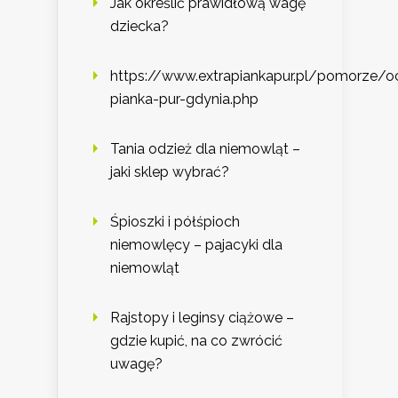
Jak określić prawidłową wagę
dziecka?
https://www.extrapiankapur.pl/pomorze/oc
pianka-pur-gdynia.php
Tania odzież dla niemowląt –
jaki sklep wybrać?
Śpioszki i półśpioch
niemowlęcy – pajacyki dla
niemowląt
Rajstopy i leginsy ciążowe –
gdzie kupić, na co zwrócić
uwagę?