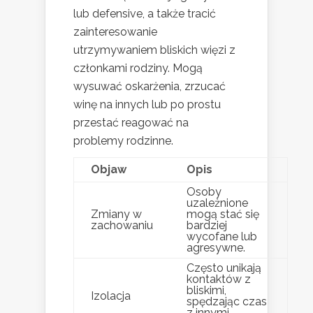
lub defensive, a także tracić
zainteresowanie
utrzymywaniem bliskich więzi z
członkami rodziny. Mogą
wysuwać oskarżenia, zrzucać
winę na innych lub po prostu
przestać reagować na
problemy rodzinne.
Objaw
Opis
Osoby
uzależnione
Zmiany w
mogą stać się
zachowaniu
bardziej
wycofane lub
agresywne.
Często unikają
kontaktów z
bliskimi,
Izolacja
spędzając czas
z innymi