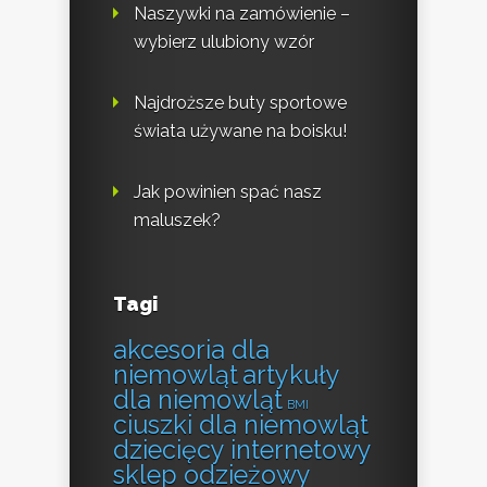
Naszywki na zamówienie –
wybierz ulubiony wzór
Najdroższe buty sportowe
świata używane na boisku!
Jak powinien spać nasz
maluszek?
Tagi
akcesoria dla
niemowląt
artykuły
dla niemowląt
BMI
ciuszki dla niemowląt
dziecięcy internetowy
sklep odzieżowy