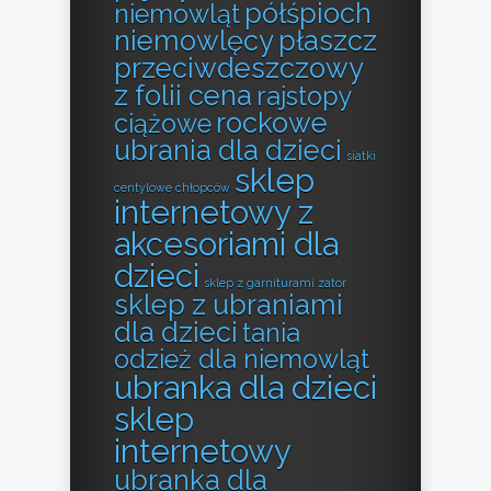
półśpioch
niemowląt
niemowlęcy
płaszcz
przeciwdeszczowy
z folii cena
rajstopy
rockowe
ciążowe
ubrania dla dzieci
siatki
sklep
centylowe chłopców
internetowy z
akcesoriami dla
dzieci
sklep z garniturami zator
sklep z ubraniami
dla dzieci
tania
odzież dla niemowląt
ubranka dla dzieci
sklep
internetowy
ubranka dla