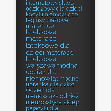
internetowy sklep
odzieżowy dla dzieci
kocyki niemowlęce
leginsy ciążowe
materace
lateksowe
materace
lateksowe dla
dzieci
materace
lateksowe
modna
warszawa
odzież dla
niemowląt
modne
ubranka dla dzieci
Odzież dla
odzież
niemowlaka
niemowlęca sklep
pajacyki dla