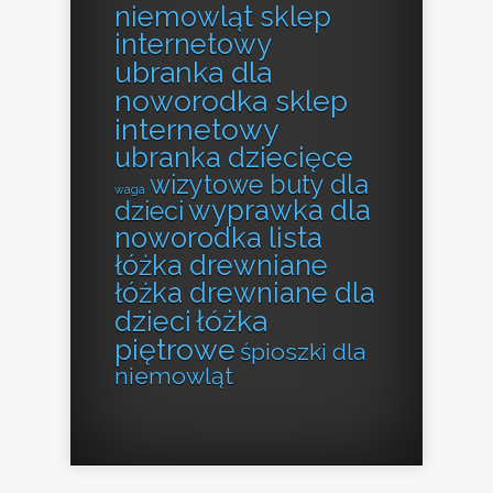
niemowląt sklep
internetowy
ubranka dla
noworodka sklep
internetowy
ubranka dziecięce
wizytowe buty dla
waga
wyprawka dla
dzieci
noworodka lista
łóżka drewniane
łóżka drewniane dla
łóżka
dzieci
piętrowe
śpioszki dla
niemowląt